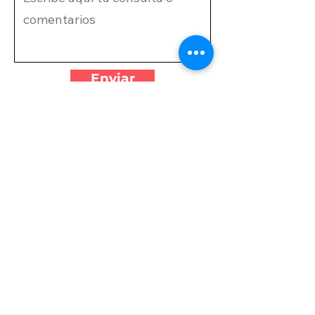
Enviar
VISÍTANOS
CAMPGROUND
MIRAMAR
4700 Indian Trail, Miramar, FL
33027
Por favor infórmenos antes de la
visita para que podamos