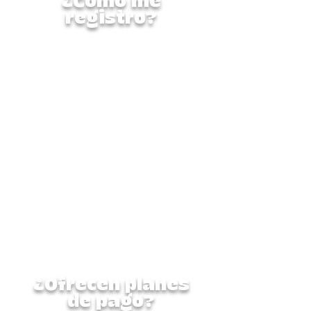
¿Cómo me
registro?
Puede iniciar su registro a
través de nuestro portal
Jumbula. Una vez
completado el formulario y
realizado el pago, envíe los
siguientes documentos para
finalizar su registro:
Licencia de conducir de los
padres
Registro de vacunación del
niño
Tarjeta de seguro
Manual para padres firmado
Formulario de autorización de
pago firmado
¿Ofrecen planes
de pago?