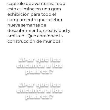
capítulo de aventuras. Todo
esto culmina en una gran
exhibición para todo el
campamento que celebra
nueve semanas de
descubrimiento, creatividad y
amistad. ¡Que comience la
construcción de mundos!
¿Por qué les
encanta a los
padres?
¿Por qué les
encanta a los
padres?
Esta semana completa está
diseñada cuidadosamente