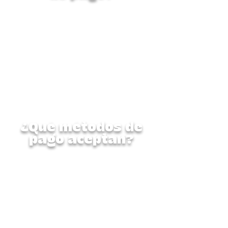
Sí, lo hacemos.
Nuestros
planes de pago no tienen
cargos adicionales.
Simplemente contáctanos y
crearemos un plan que se
ajuste a tu horario. Ten en
cuenta que todos los pagos
deben completarse antes del
inicio del campamento.
¿Qué métodos de
pago aceptan?
Aceptamos las siguientes
opciones de pago:
Dinero
Zelle
(
info@campembark.com
)
Tarjetas de crédito (se aplican