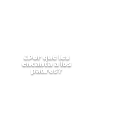
totalidad: física, creativa y
socialmente. Es un programa
seguro, supervisado y repleto
de experiencias
enriquecedoras que
encantarán a los padres.
¿Por qué les
encanta a los
padres?
Esta semana completa está
diseñada cuidadosamente
para nutrir al niño en su
totalidad: física, creativa y
socialmente. Es un programa
seguro, supervisado y repleto
de experiencias
enriquecedoras que