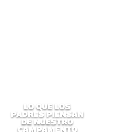
tarifas de procesamiento)
PayPal
Transferencias bancarias
Los pagos deben realizarse
una semana antes del inicio
del campamento. Los pagos
tardíos tendrán un recargo de
$25.
Lea nuestra Política
de reembolso y
cancelación aquí
LO QUE LOS
PADRES PIENSAN
DE NUESTRO
CAMPAMENTO