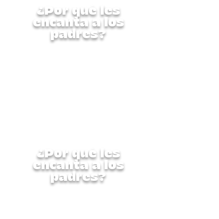
¿Por qué les
encanta a los
padres?
Esta semana completa está
diseñada cuidadosamente
para nutrir al niño en su
totalidad: física, creativa y
socialmente. Es un programa
seguro, supervisado y repleto
de experiencias
enriquecedoras que
encantarán a los padres.
¿Por qué les
encanta a los
padres?
Esta semana completa está
diseñada cuidadosamente
para nutrir al niño en su