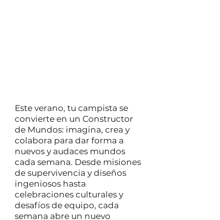
proyectos de diseño,
celebraciones culturales y
desafíos de trabajo en equipo,
todo ello culminando en una
gran exhibición para todo el
campamento. Nueve
semanas de descubrimiento,
aventura y amistades
duraderas.
Este verano, tu campista se
convierte en un Constructor
de Mundos: imagina, crea y
colabora para dar forma a
nuevos y audaces mundos
cada semana. Desde misiones
de supervivencia y diseños
ingeniosos hasta
celebraciones culturales y
desafíos de equipo, cada
semana abre un nuevo