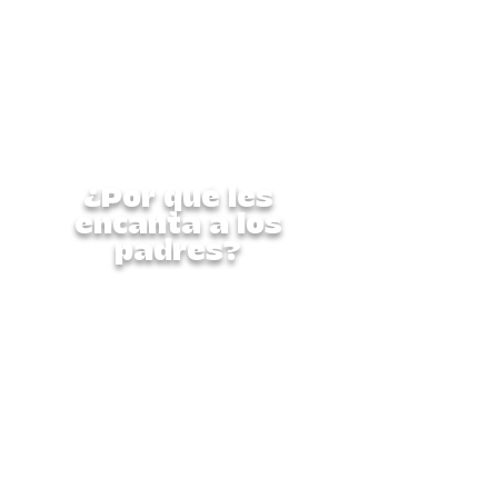
para nutrir al niño en su
totalidad: física, creativa y
socialmente. Es un programa
seguro, supervisado y repleto
de experiencias
enriquecedoras que
encantarán a los padres.
¿Por qué les
encanta a los
padres?
Esta semana completa está
diseñada cuidadosamente
para nutrir al niño en su
totalidad: física, creativa y
socialmente. Es un programa
seguro, supervisado y repleto
de experiencias
enriquecedoras que
encantarán a los padres.