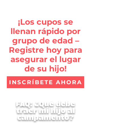
creatividad y las conexiones
reales.
¡Los cupos se
llenan rápido por
grupo de edad –
Registre hoy para
asegurar el lugar
de su hijo!
INSCRÍBETE AHORA
FAQ: ¿Qué debe
traer mi hijo al
campamento?