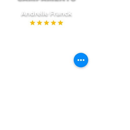
Andrelle Franck
"We could not ask for a better
camp for this summer for the
boys. They had a blast. We are
so grateful for Mrs Lydia , Mrs
Donna, and the entire Camp
Embark family for such a fun
and memorable time. They
are simply the best. Looking
forward for more fun times
with CE in the future"
Natalie Dabbraccio
I can’t praise this camp enough.