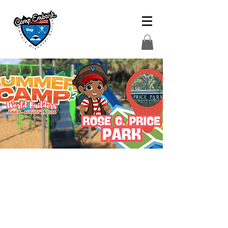
Este verano, cada semana es
un nuevo capítulo de
creación, invención y
celebración en equipo. Los
campistas explorarán
misiones de supervivencia,