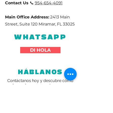
Contact Us
📞
954-654-4091
Main Office Address:
2413 Main
Street, Suite 120 Miramar, FL 33025
WHATSAPP
DI HOLA
HÁBLANOS
Contáctanos hoy y descubre cómo
podemos hacer que este verano sea
inolvidable para tu hijo en Camp
Embark.
Nombre completo