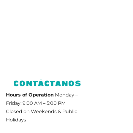
Esta semana completa está
diseñada cuidadosamente
para nutrir al niño en su
totalidad: física, creativa y
socialmente. Es un programa
seguro, supervisado y repleto
de experiencias
enriquecedoras que
encantarán a los padres.
CONTÁCTANOS
Hours of Operation
Monday –
Friday: 9:00 AM – 5:00 PM
Closed on Weekends & Public
Holidays