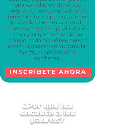
una variedad de deportes,
juegos de fitness y desafíos de
movimiento adaptados a todos
los niveles. Desde carreras de
relevos y mini-olimpiadas hasta
yoga y juegos de trabajo en
equipo, cada día ofrece nuevas
oportunidades para desarrollar
fuerza, coordinación y
confianza.
INSCRÍBETE AHORA
¿Por qué les
encanta a los
padres?