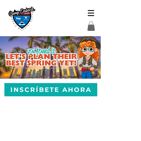
INSCRÍBETE AHORA
¡Una semana inolvidable donde
el movimiento, la creatividad
y
la exploración se unen en
perfecta armonía!
Durante la Semana de Deportes,
Arte y Aventura, los campistas se