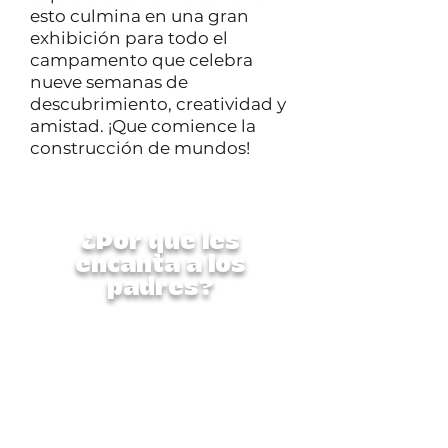
esto culmina en una gran
exhibición para todo el
campamento que celebra
nueve semanas de
descubrimiento, creatividad y
amistad. ¡Que comience la
construcción de mundos!
¿Por qué les
encanta a los
padres?
Esta semana completa está
diseñada cuidadosamente
para nutrir al niño en su
totalidad: física, creativa y
socialmente. Es un programa
seguro, supervisado y repleto