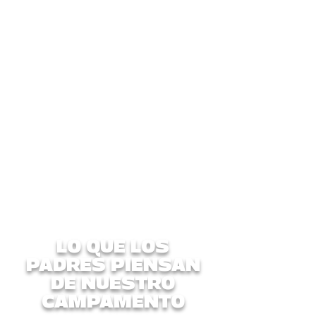
tarifas de procesamiento)
PayPal
Transferencias bancarias
Los pagos deben realizarse
una semana antes del inicio
del campamento. Los pagos
tardíos tendrán un recargo de
$25.
Lea nuestra Política
de reembolso y
cancelación aquí
LO QUE LOS
PADRES PIENSAN
DE NUESTRO
CAMPAMENTO