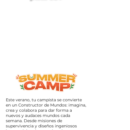
Esta semana completa está
diseñada cuidadosamente
para nutrir al niño en su
totalidad: física, creativa y
socialmente. Es un programa
seguro, supervisado y repleto
de experiencias
enriquecedoras que
encantarán a los padres.
Este verano, tu campista se convierte
en un Constructor de Mundos: imagina,
crea y colabora para dar forma a
nuevos y audaces mundos cada
semana. Desde misiones de
supervivencia y diseños ingeniosos