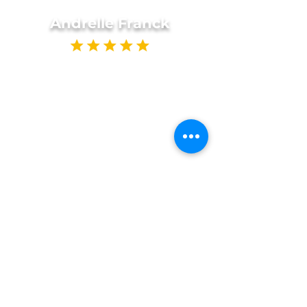
Andrelle Franck
"We could not ask for a better
camp for this summer for the
boys. They had a blast. We are
so grateful for Mrs Lydia , Mrs
Donna, and the entire Camp
Embark family for such a fun
and memorable time. They
are simply the best. Looking
forward for more fun times
with CE in the future"
Natalie Dabbraccio
I can’t praise this camp enough.