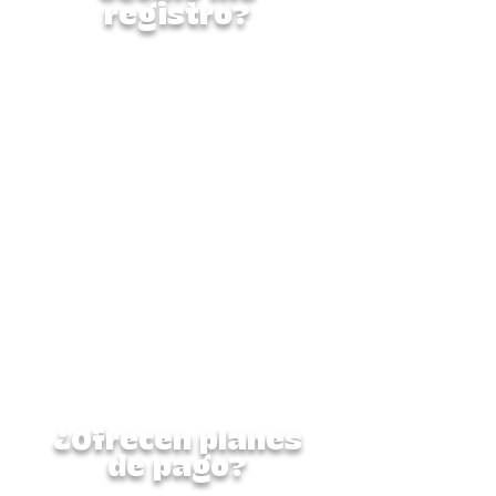
registro?
Puede iniciar su registro a
través de nuestro portal
Jumbula. Una vez
completado el formulario y
realizado el pago, envíe los
siguientes documentos para
finalizar su registro:
Licencia de conducir de los
padres
Registro de vacunación del
niño
Tarjeta de seguro
Manual para padres firmado
Formulario de autorización de
pago firmado
¿Ofrecen planes
de pago?