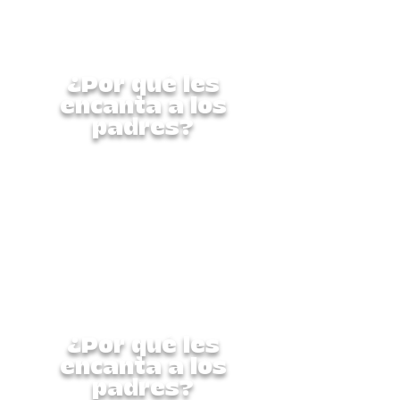
de experiencias
enriquecedoras que
encantarán a los padres.
¿Por qué les
encanta a los
padres?
Esta semana completa está
diseñada cuidadosamente
para nutrir al niño en su
totalidad: física, creativa y
socialmente. Es un programa
seguro, supervisado y repleto
de experiencias
enriquecedoras que
encantarán a los padres.
¿Por qué les
encanta a los
padres?