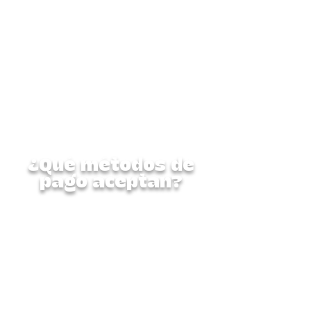
Sí, lo hacemos.
Nuestros
planes de pago no tienen
cargos adicionales.
Simplemente contáctanos y
crearemos un plan que se
ajuste a tu horario. Ten en
cuenta que todos los pagos
deben completarse antes del
inicio del campamento.
¿Qué métodos de
pago aceptan?
Aceptamos las siguientes
opciones de pago:
Dinero
Zelle
(
info@campembark.com
)
Tarjetas de crédito (se aplican