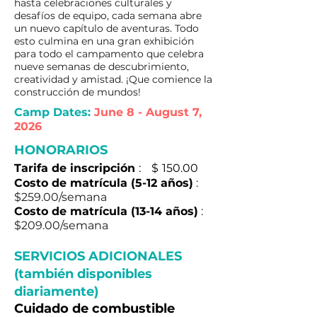
hasta celebraciones culturales y
desafíos de equipo, cada semana abre
un nuevo capítulo de aventuras. Todo
esto culmina en una gran exhibición
para todo el campamento que celebra
nueve semanas de descubrimiento,
creatividad y amistad. ¡Que comience la
construcción de mundos!
Camp Dates:
June 8 - August 7,
2026
HONORARIOS
Tarifa de inscripción
:
$
150.00
Costo de matrícula (5-12 años)
:
$259.00/semana
Costo de matrícula (13-14 años)
:
$209.00/semana
SERVICIOS ADICIONALES
(también disponibles
diariamente)
Cuidado de combustible