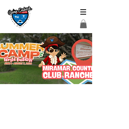
Este verano, cada semana es
un nuevo capítulo de
creación, invención y
celebración en equipo. Los
campistas explorarán
misiones de supervivencia,
proyectos de diseño,