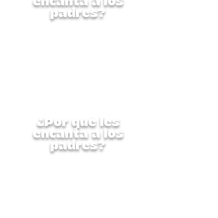
encanta a los
padres?
Esta semana completa está
diseñada cuidadosamente
para nutrir al niño en su
totalidad: física, creativa y
socialmente. Es un programa
seguro, supervisado y repleto
de experiencias
enriquecedoras que
encantarán a los padres.
¿Por qué les
encanta a los
padres?
Esta semana completa está
diseñada cuidadosamente
para nutrir al niño en su
totalidad: física, creativa y
socialmente. Es un programa
seguro, supervisado y repleto