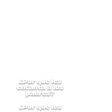
enriquecedoras que
encantarán a los padres.
Esta semana completa está
diseñada cuidadosamente
para nutrir al niño en su
totalidad: física, creativa y
socialmente. Es un programa
seguro, supervisado y repleto
de experiencias
enriquecedoras que
encantarán a los padres.
¿Por qué les
encanta a los
padres?
¿Por qué les